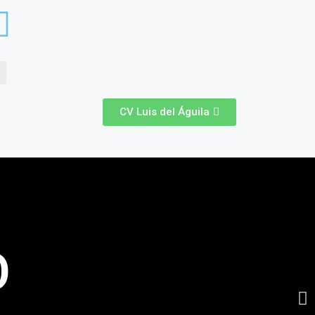
CV Luis del Águila
TO
O